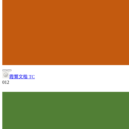
霞鶩文楷 TC
0
12