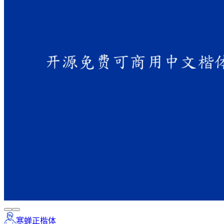
寒蝉正楷体