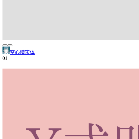
空心晴宋体
0
1