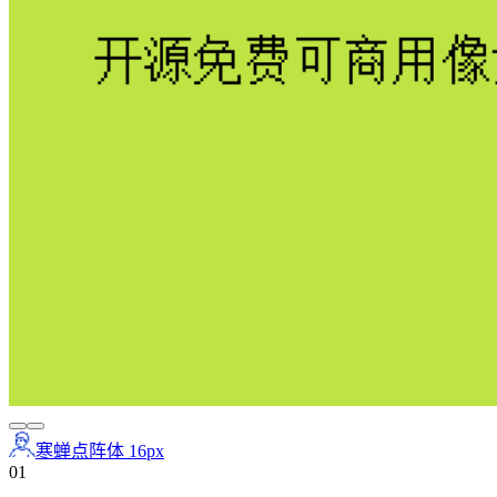
寒蝉点阵体 16px
0
1