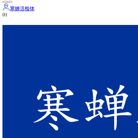
寒蝉活楷体
0
1