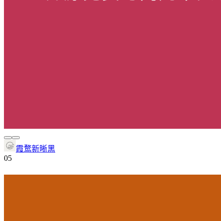
霞鹜新晰黑
0
5