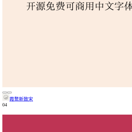
霞鹜新致宋
0
4