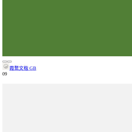
霞鹜文楷 GB
0
9