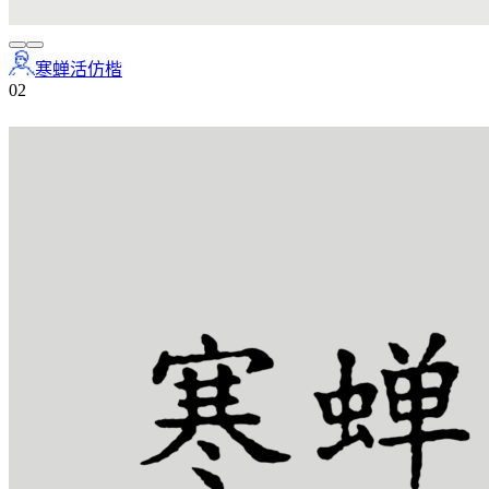
寒蝉活仿楷
0
2