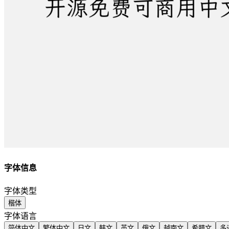
字体信息
字体类型
楷体
字体语言
简体中文
繁体中文
日文
韩文
英文
俄文
越南文
希腊文
多