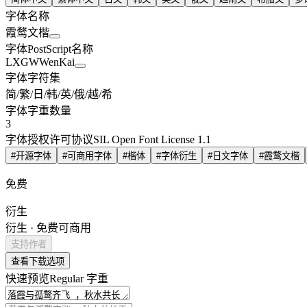
字体名称
霞鹜文楷
字体PostScript名称
LXGWWenKai
字体字符集
简/繁/日/韩/英/俄/越/希
字体字重数量
3
字体授权许可协议
SIL Open Font License 1.1
#开源字体
#可商用字体
#楷体
#字体衍生
#日文字体
#霞鹜文楷
免费
衍生
衍生 · 免费可商用
支持作者
查看下载选项
快速预览
Regular 字重