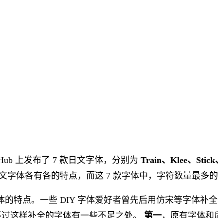
GitHub 上发布了 7 款日文字体，分别为
Train、Klee、Stick
。7 款开源日文字体各有各的特点，而这 7 款字体中，字符数量最多的是
特点。一些 DIY 字体爱好者曾先后用仿宋等字体补全
迎。不过这样补全的字体有一些不足之处。
第一
，原有字体和